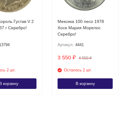
ороль Густав V 2
Мексика 100 песо 1978
кроны 1937 г Серебро!
Хосе Мария Морелос
Серебро!
13794
Артикул:
4441
3 550
₽
4 550
₽
сь 2 шт.
Осталось 2 шт.
В корзину
В корзину