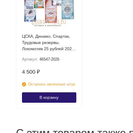
ЦСКА, Динамо, Спартак,
Трудовые резервы,
Локомотив 25 рублей 2026
UNC (Российский спорт)
Артикул:
46547-2026
Набор цветных монет в
блистере
4 500
₽
Осталось несколько штук
В корзину
С этим товаром также 