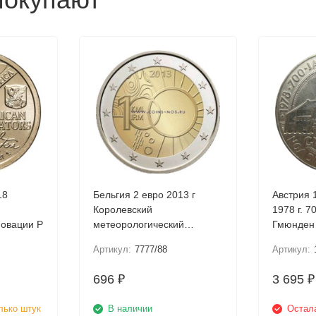
18
Бельгия 2 евро 2013 г
Австрия 
Королевский
1978 г. 700-летие города
Американские инновации P
метеорологический
Гмюнден 
институт
А
Артикул:
7777/88
Артикул:
696
3 695
₽
₽
лько штук
В наличии
Остала