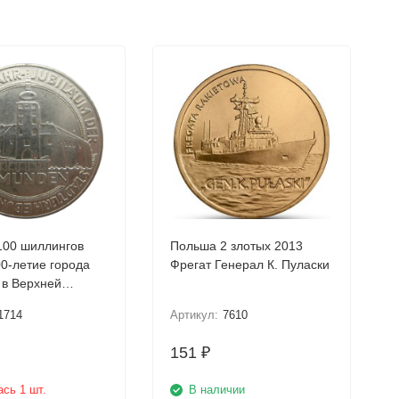
100 шиллингов
Польша 2 злотых 2013
Фрегат Генерал К. Пуласки
в Верхней
встрии Серебро!
1714
Артикул:
7610
151
₽
сь 1 шт.
В наличии