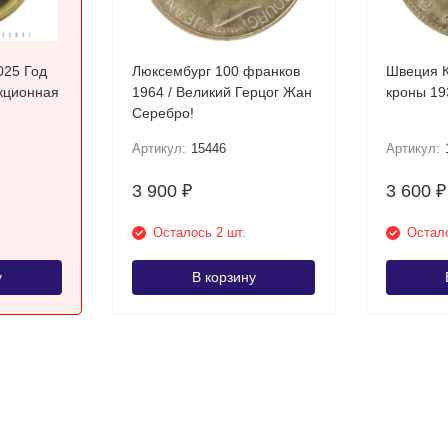
025 Год
Люксембург 100 франков
Швеция К
кционная
1964 / Великий Герцог Жан
Серебро!
Артикул:
15446
Артикул:
3 900
3 600
₽
₽
Осталось 2 шт.
Остало
у
В корзину