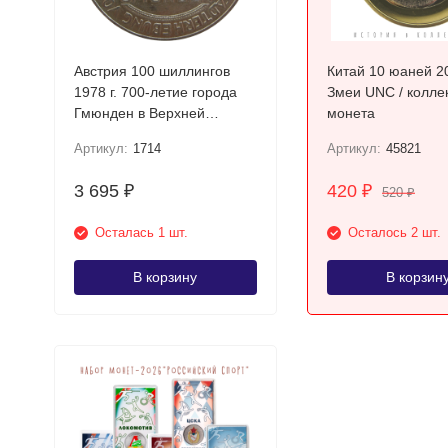
Австрия 100 шиллингов
Китай 10 юаней 2
1978 г. 700-летие города
Змеи UNC / колле
Гмюнден в Верхней
монета
Австрии Серебро!
Артикул:
1714
Артикул:
45821
3 695
420
₽
₽
520
₽
Осталась 1 шт.
Осталось 2 шт.
В корзину
В корзин