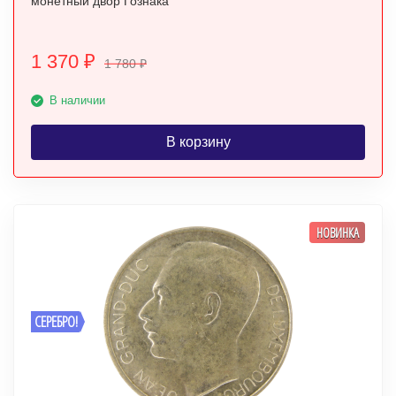
монетный двор Гознака
1 370
₽
1 780
₽
В наличии
В корзину
НОВИНКА
СЕРЕБРО!