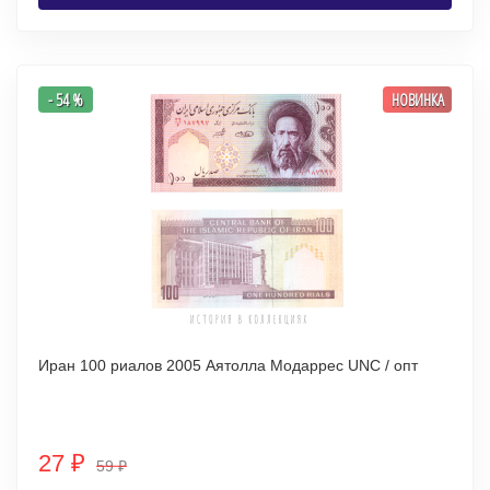
- 54 %
НОВИНКА
Иран 100 риалов 2005 Аятолла Модаррес UNC / опт
27
₽
59
₽