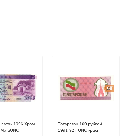
ХИТ
 патак 1996 Храм
Татарстан 100 рублей
богини А-Ма аUNC
1991-92 г UNC красн.