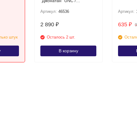
"Джонатан" UNC /
Пластиковая купюра (Карл
Артикул:
46536
Артикул:
III)
2 890
635
₽
₽
лько штук
Осталось 2 шт.
Остало
у
В корзину