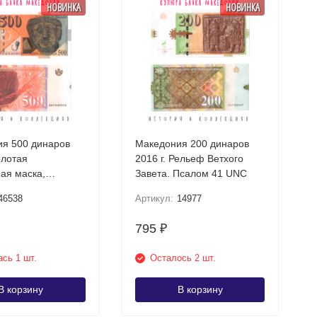
НОВИНКА
НОВИНКА
я 500 динаров
Македония 200 динаров
олотая
2016 г. Рельеф Ветхого
ая маска,
Завета. Псалом 41 UNC
шта UNC
46538
Артикул:
14977
795
₽
сь 1 шт.
Осталось 2 шт.
В корзину
В корзину