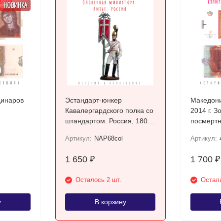
НОВИНКА
динаров
Эстандарт-юнкер
Македони
Кавалергардского полка со
2014 г. З
штандартом. Россия, 1805-
посмертн
08 гг. / Цветной, оловянный
Требени
Артикул:
NAP68col
Артикул:
солдатик
1 650
1 700
₽
₽
Осталось 2 шт.
Остала
у
В корзину