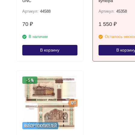
UNC
купюра
Артикул:
44588
Артикул:
45358
70
1 550
₽
₽
В наличии
Осталось неско
В корзину
В корзин
- 5 %
ХИТ
ВЫБОР ПОКУПАТЕЛЕЙ