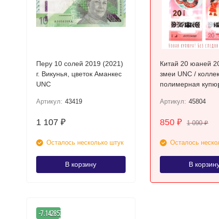
Перу 10 солей 2019 (2021)
Китай 20 юаней 2
г. Викунья, цветок Аманкес
змеи UNC / колле
UNC
полимерная купю
Артикул:
43419
Артикул:
45804
1 107
850
₽
₽
1 090
₽
Осталось несколько штук
Осталось неско
В корзину
В корзин
-
-7.1428571428571