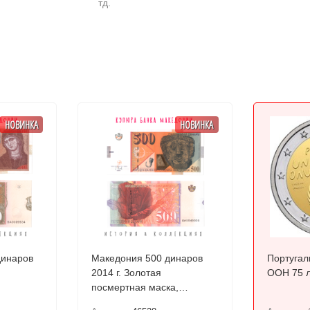
тд.
НОВИНКА
НОВИНКА
динаров
Македония 500 динаров
Португал
2014 г. Золотая
ООН 75 
посмертная маска,
Требеништа UNC