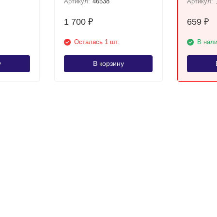
Артикул:
46538
Артикул:
1 700
659
₽
₽
Осталась 1 шт.
В нал
у
В корзину