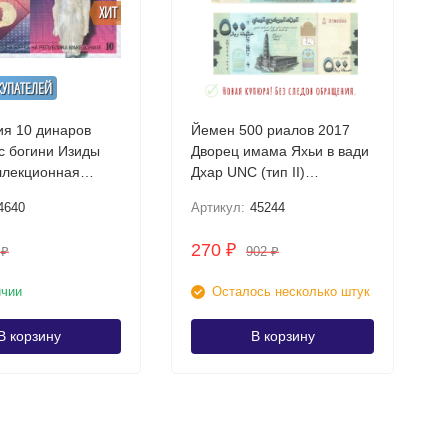
ХИТ
КУПАТЕЛЕЙ
я 10 динаров
Йемен 500 риалов 2017
Дворец имама Яхьи в вади
ллекционная
Дхар UNC (тип II)
Коллекционная купюра
4640
Артикул:
45244
270
₽
5
902
₽
₽
ичии
Осталось несколько штук
В корзину
В корзину