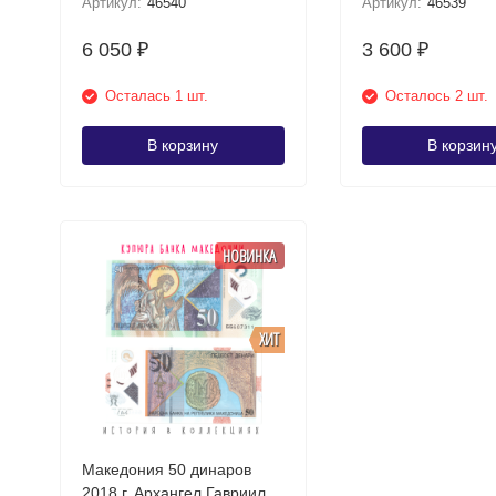
Артикул:
46540
Артикул:
46539
6 050
3 600
₽
₽
Осталась 1 шт.
Осталось 2 шт.
В корзину
В корзин
НОВИНКА
ХИТ
Македония 50 динаров
2018 г. Архангел Гавриил