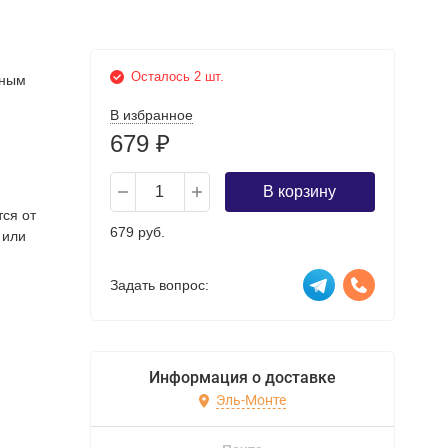
Осталось 2 шт.
рным
В избранное
679
₽
В корзину
тся от
679 руб.
 или
Задать вопрос:
Информация о доставке
Эль-Монте