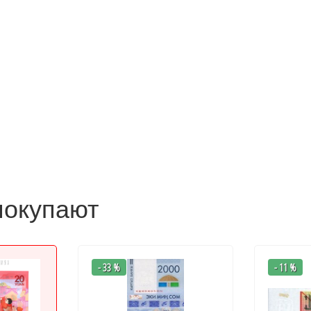
покупают
- 33 %
- 11 %