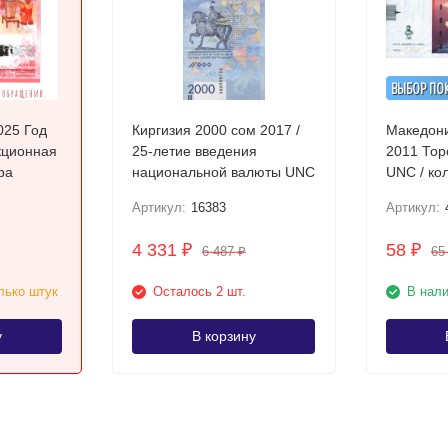
ВЫБОР ПО
025 Год
Киргизия 2000 сом 2017 /
Македони
кционная
25-летие введения
2011 Торс богини Изиды
ра
национальной валюты UNC
UNC / ко
купюра
Артикул:
16383
Артикул:
4 331
58
₽
₽
6 487
6
₽
лько штук
Осталось 2 шт.
В нал
у
В корзину