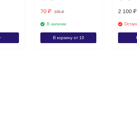
70
2 100
₽
₽
105
₽
В наличии
Остало
у
В корзину от 10