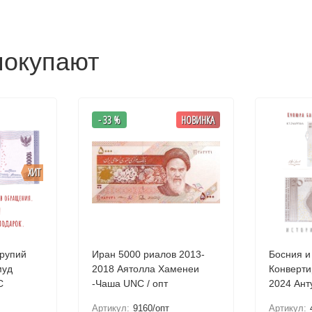
покупают
- 33 %
НОВИНКА
ХИТ
 рупий
Иран 5000 риалов 2013-
Босния и
2018 Аятолла Хаменеи
Конверти
UNC
-Чаша UNC / опт
2024 Ант
UNC 
Артикул:
9160/опт
Артикул: