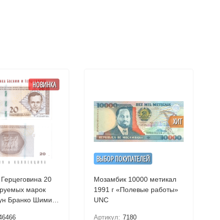
НОВИНКА
ХИТ
ВЫБОР ПОКУПАТЕЛЕЙ
 Герцеговина 20
Мозамбик 10000 метикал
руемых марок
1991 г «Полевые работы»
ун Бранко Шимич
UNC
(хорватская банкнота)
46466
Артикул:
7180