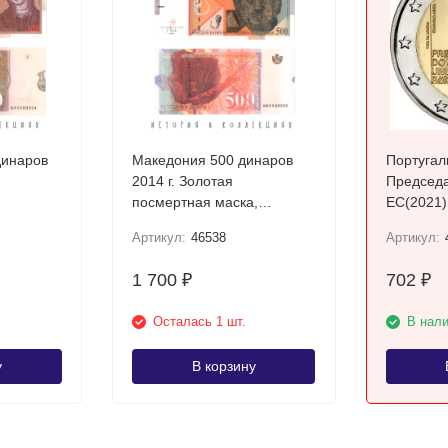
динаров
Македония 500 динаров
Португал
2014 г. Золотая
Председа
посмертная маска,
ЕС(2021)
Требеништа UNC
Артикул:
46538
Артикул:
1 700
702
₽
₽
Осталась 1 шт.
В нал
у
В корзину