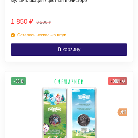
мультипликация / цветная в блистере
1 850
₽
3 200
₽
Осталось несколько штук
В корзину
- 33 %
НОВИНКА
ХИТ