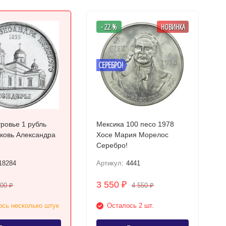
- 22 %
НОВИНКА
СЕРЕБРО!
ровье 1 рубль
Мексика 100 песо 1978
Хосе Мария Морелос
Серебро!
18284
Артикул:
4441
3 550
₽
200
4 550
₽
₽
сь несколько штук
Осталось 2 шт.