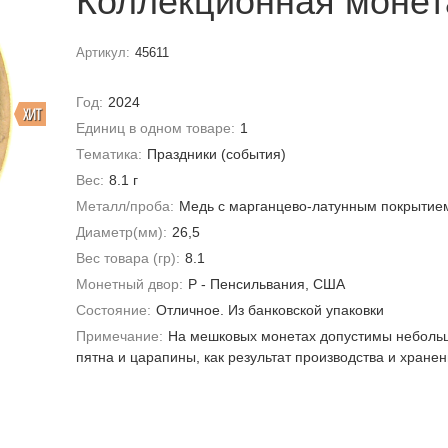
Коллекционная монет
Артикул:
45611
Год:
2024
ХИТ
Единиц в одном товаре:
1
Тематика:
Праздники (события)
Вес:
8.1 г
Металл/проба:
Медь с марганцево-латунным покрытие
Диаметр(мм):
26,5
Вес товара (гр):
8.1
Монетный двор:
P - Пенсильвания, США
Состояние:
Отличное. Из банковской упаковки
Примечание:
На мешковых монетах допустимы неболь
пятна и царапины, как результат производства и хране