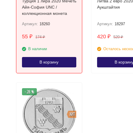
Турция 1 лира 2020 Мечеть
Литва 2 евро 2020
Айя-София UNC /
Аукштайтия
коллекционная монета
Артикул:
18260
Артикул:
18297
55
420
₽
₽
174
520
₽
₽
В наличии
Осталось неско
В корзину
В корзин
- 28 %
ХИТ