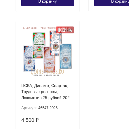
В корзину
В корзин
НОВИНКА
ЦСКА, Динамо, Спартак,
Трудовые резервы,
Локомотив 25 рублей 2026
UNC (Российский спорт)
Артикул:
46547-2026
Набор цветных монет в
блистере
4 500
₽