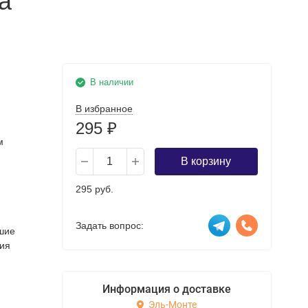
а
В наличии
В избранное
295
₽
м
В корзину
295 руб.
Задать вопрос:
шие
ния
Информация о доставке
Эль-Монте