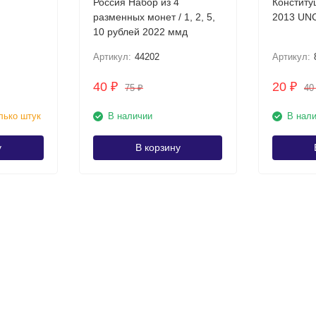
Россия Набор из 4
Конститу
разменных монет / 1, 2, 5,
2013 UN
10 рублей 2022 ммд
Артикул:
44202
Артикул:
40
20
₽
₽
75
4
₽
лько штук
В наличии
В нал
у
В корзину