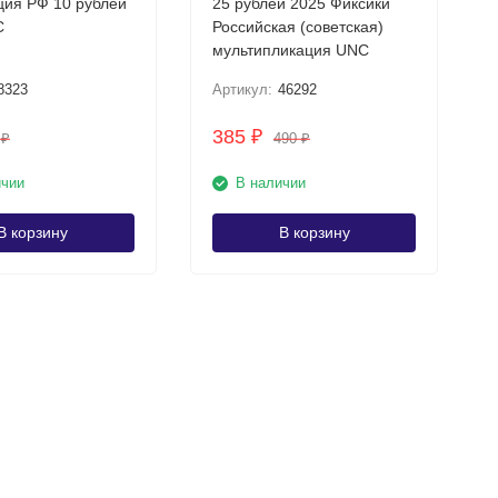
ция РФ 10 рублей
25 рублей 2025 Фиксики
C
Российская (советская)
мультипликация UNC
8323
Артикул:
46292
385
₽
0
490
₽
₽
ичии
В наличии
В корзину
В корзину