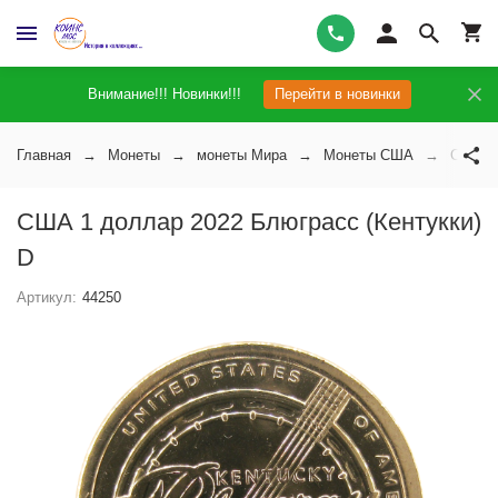
Внимание!!! Новинки!!!
Перейти в новинки
Главная
Монеты
монеты Мира
Монеты США
США 1 
США 1 доллар 2022 Блюграсс (Кентукки)
D
Артикул:
44250