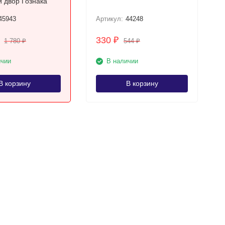
 двор Гознака
45943
Артикул:
44248
330
₽
1 780
544
₽
₽
ичии
В наличии
В корзину
В корзину