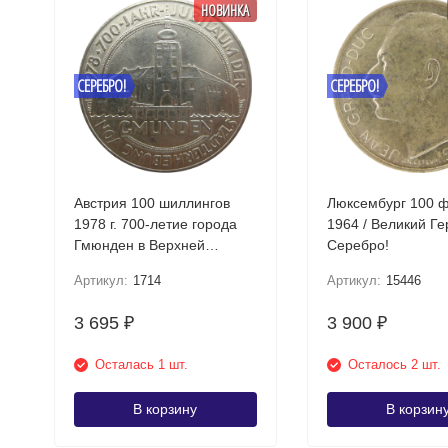
НОВИНКА
СЕРЕБРО!
СЕРЕБРО!
Австрия 100 шиллингов
Люксембург 100 
1978 г. 700-летие города
1964 / Великий Г
Гмюнден в Верхней
Серебро!
Австрии Серебро!
Артикул:
1714
Артикул:
15446
3 695
3 900
₽
₽
Осталась 1 шт.
Осталось 2 шт.
В корзину
В корзин