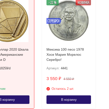
- 22 %
НОВИНКА
СЕРЕБРО!
ллар 2020 Шкала
Мексика 100 песо 1978
 Американские
Хосе Мария Морелос
инновации D
Серебро!
18259/d
Артикул:
4441
3 550
₽
4 550
₽
ичии
Осталось 2 шт.
В корзину
В корзину