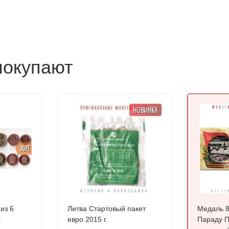
покупают
НОВИНКА
ХИТ
из 6
Литва Стартовый пакет
Медаль 8
г
евро 2015 г.
Параду Побе