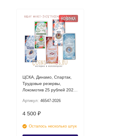
НОВИНКА
ЦСКА, Динамо, Спартак,
Трудовые резервы,
Локомотив 25 рублей 2026
UNC (Российский спорт)
Артикул:
46547-2026
Набор цветных монет в
блистере
4 500
₽
Осталось несколько штук