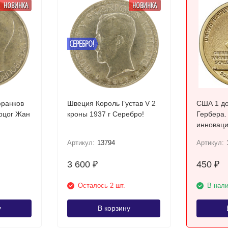
НОВИНКА
НОВИНКА
СЕРЕБРО!
франков
Швеция Король Густав V 2
США 1 до
ерцог Жан
кроны 1937 г Серебро!
Гербера.
Артикул:
13794
Артикул:
3 600
450
₽
₽
Осталось 2 шт.
В нал
у
В корзину