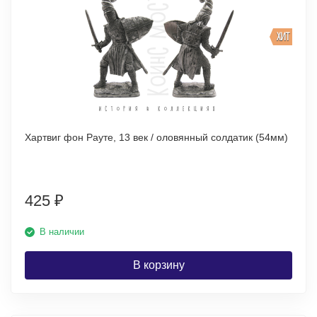
ХИТ
Хартвиг фон Рауте, 13 век / оловянный солдатик (54мм)
425
₽
В наличии
В корзину