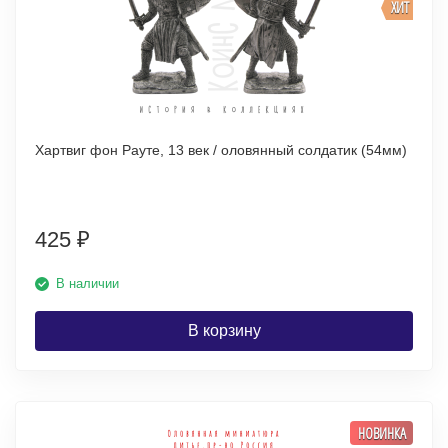
ХИТ
Хартвиг фон Рауте, 13 век / оловянный солдатик (54мм)
425
₽
В наличии
В корзину
НОВИНКА