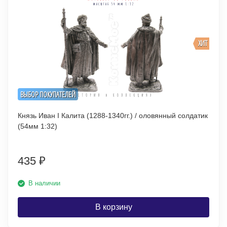
ХИТ
ВЫБОР ПОКУПАТЕЛЕЙ
Князь Иван I Калита (1288-1340гг.) / оловянный солдатик
(54мм 1:32)
435
₽
В наличии
В корзину