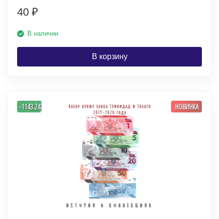
40
₽
В наличии
В корзину
-
-1143.2432432432
НОВИНКА
%