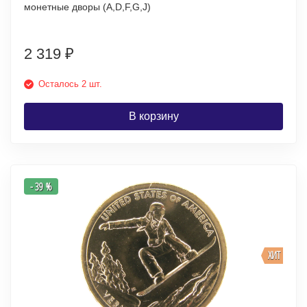
монетные дворы (A,D,F,G,J)
2 319
₽
Осталось 2 шт.
В корзину
- 39 %
ХИТ