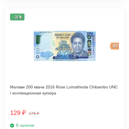
- 28 %
ХИТ
Малави 200 квача 2016 Rose Lomathinda Chibambo UNC
/ коллекционная купюра
129
₽
178
₽
В наличии