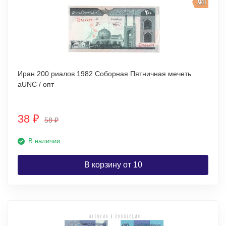
ХИТ
Иран 200 риалов 1982 Соборная Пятничная мечеть
аUNC / опт
38
₽
58
₽
В наличии
В корзину от 10