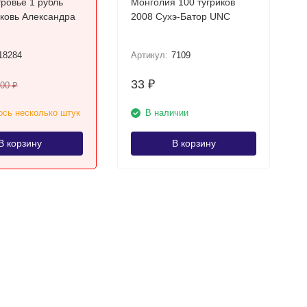
ровье 1 рубль
Монголия 100 тугриков
2008 Сухэ-Батор UNC
18284
Артикул:
7109
33
₽
200
₽
сь несколько штук
В наличии
В корзину
В корзину