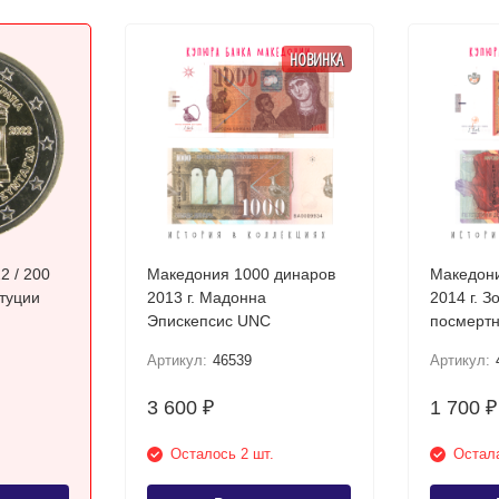
НОВИНКА
2 / 200
Македония 1000 динаров
Македони
итуции
2013 г. Мадонна
2014 г. З
Эпискепсис UNC
посмертн
Требени
Артикул:
46539
Артикул:
3 600
1 700
₽
₽
Осталось 2 шт.
Остала