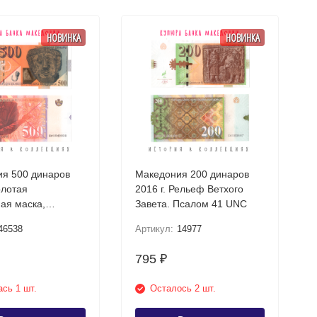
НОВИНКА
НОВИНКА
я 500 динаров
Македония 200 динаров
олотая
2016 г. Рельеф Ветхого
ая маска,
Завета. Псалом 41 UNC
шта UNC
46538
Артикул:
14977
795
₽
сь 1 шт.
Осталось 2 шт.