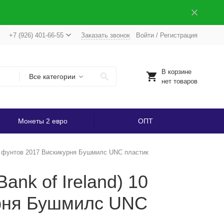
+7 (926) 401-66-55
Заказать звонок
Войти
/
Регистрация
В корзине
Все категории
нет товаров
Монеты 2 евро
ОПТ
10 фунтов 2017 Вискикурня Бушмилс UNC пластик
nk of Ireland) 10
урня Бушмилс UNC