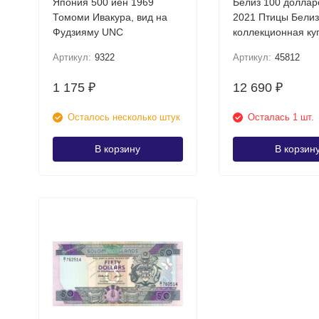
Япония 500 иен 1969
Белиз 100 доллар
Томоми Ивакура, вид на
2021 Птицы Белиз
Фудзияму UNC
коллекционная к
Артикул:
9322
Артикул:
45812
1 175
12 690
₽
₽
Осталось несколько штук
Осталась 1 шт.
В корзину
В корзин