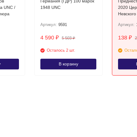
ов
Германия (ГДР) 100 марок
Приднест
а UNC /
1948 UNC
2020 Церковь Александра
упюра
Невского
Артикул:
9591
Артикул:
4 590
138
₽
₽
5 503
₽
Осталось 2 шт.
Остало
у
В корзину