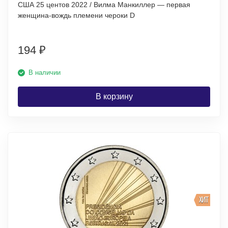
США 25 центов 2022 / Вилма Манкиллер — первая
женщина-вождь племени чероки D
194
₽
В наличии
В корзину
ХИТ