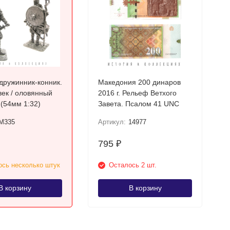
дружинник-конник.
Македония 200 динаров
век / оловянный
2016 г. Рельеф Ветхого
 (54мм 1:32)
Завета. Псалом 41 UNC
M335
Артикул:
14977
795
₽
сь несколько штук
Осталось 2 шт.
В корзину
В корзину