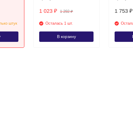
1 023
1 753
₽
₽
1 292
₽
лько штук
Осталась 1 шт.
Остала
у
В корзину