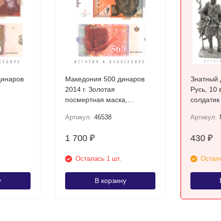
динаров
Македония 500 динаров
Знатный 
2014 г. Золотая
Русь, 10 
посмертная маска,
солдатик
Требеништа UNC
Артикул:
46538
Артикул:
1 700
430
₽
₽
Осталась 1 шт.
Остало
у
В корзину