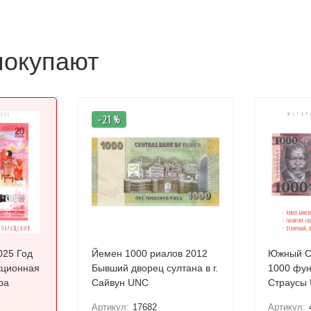
покупают
- 21 %
025 Год
Йемен 1000 риалов 2012
Южный С
кционная
Бывший дворец султанa в г.
1000 фунт
ра
Сайвун UNC
Страусы
Артикул:
17682
Артикул: