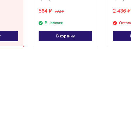
564
2 436
₽
₽
792
₽
В наличии
Остала
у
В корзину