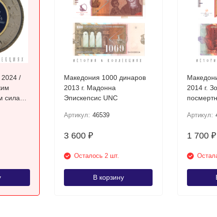
 2024 /
Македония 1000 динаров
Македони
ким
2013 г. Мадонна
2014 г. З
м силам
Эпискепсис UNC
посмертн
ная
Требени
Артикул:
46539
Артикул:
3 600
1 700
₽
₽
Осталось 2 шт.
Остала
у
В корзину