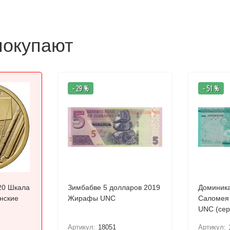
покупают
- 29 %
- 51 %
20 Шкала
Зимбабве 5 долларов 2019
Доминика
нские
Жирафы UNC
Саломея 
UNC (
Артикул:
18051
Артикул: