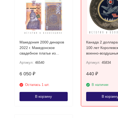
Македония 2000 динаров
Канада 2 доллара
2022 г. Македонское
100 лет Королевс
свадебное платье из
военно-воздушны
Прилепа UNC
UNC / коллекцион
Артикул:
46540
Артикул:
45834
монета
6 050
440
₽
₽
Осталась 1 шт.
В наличии
В корзину
В корзин