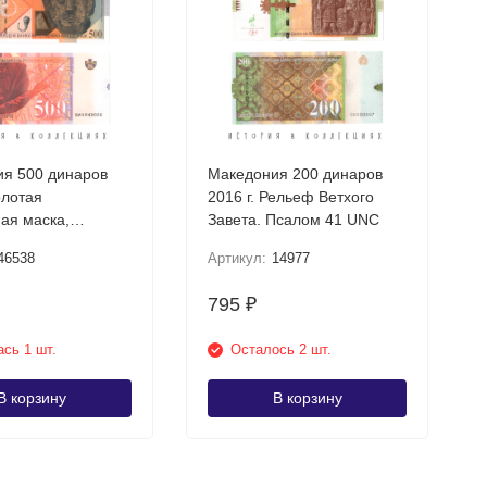
я 500 динаров
Македония 200 динаров
олотая
2016 г. Рельеф Ветхого
ая маска,
Завета. Псалом 41 UNC
шта UNC
46538
Артикул:
14977
795
₽
сь 1 шт.
Осталось 2 шт.
В корзину
В корзину