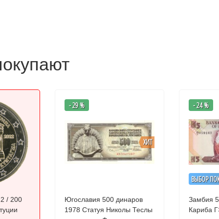
покупают
- 29 %
- 24 %
ХИТ
ВЫБОР ПО
2 / 200
Югославия 500 динаров
Замбия 5
итуции
1978 Статуя Николы Теслы