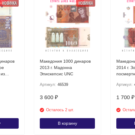
НОВИНКА
НОВИНКА
динаров
Македония 1000 динаров
Македони
ое
2013 г. Мадонна
2014 г. З
 из
Эпискепсис UNC
посмертн
Требени
Артикул:
46539
Артикул:
3 600
1 700
₽
₽
Осталось 2 шт.
Остала
у
В корзину