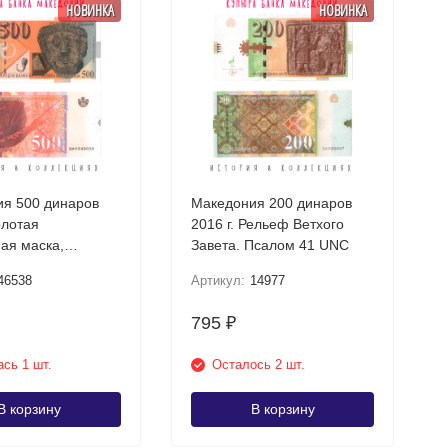
НОВИНКА
НОВИНКА
я 500 динаров
Македония 200 динаров
олотая
2016 г. Рельеф Ветхого
ая маска,
Завета. Псалом 41 UNC
шта UNC
46538
Артикул:
14977
795
₽
сь 1 шт.
Осталось 2 шт.
В корзину
В корзину