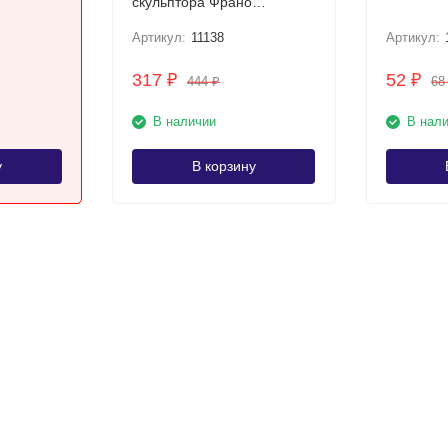
скульптора Франо
Кристича UNC
Артикул:
11138
Артикул:
317
52
₽
₽
444
6
₽
В наличии
В нал
у
В корзину