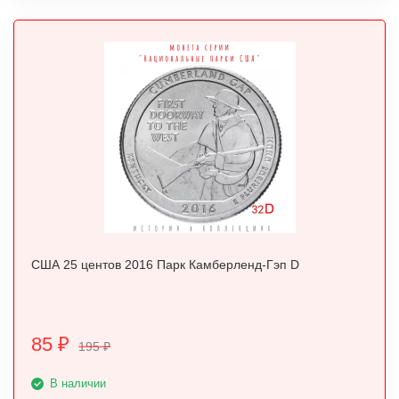
США 25 центов 2016 Парк Камберленд-Гэп D
85
₽
195
₽
В наличии