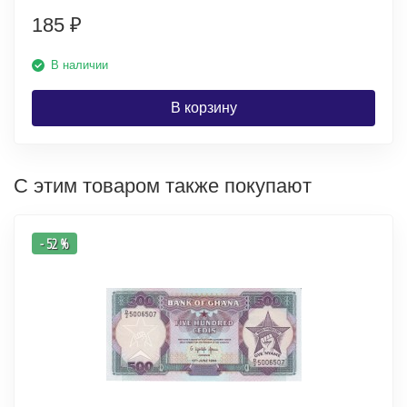
185
₽
В наличии
В корзину
С этим товаром также покупают
- 52 %