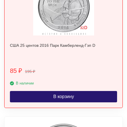
США 25 центов 2016 Парк Камберленд-Гэп D
85
₽
195
₽
В наличии
В корзину