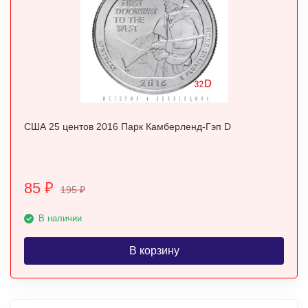
США 25 центов 2016 Парк Камберленд-Гэп D
85
₽
195
₽
В наличии
В корзину