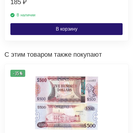
185
₽
В наличии
В корзину
С этим товаром также покупают
- 35 %