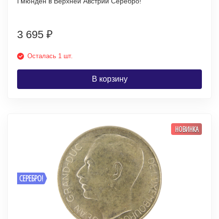
Гмюнден в Верхней Австрии Серебро!
3 695
₽
Осталась 1 шт.
В корзину
НОВИНКА
СЕРЕБРО!