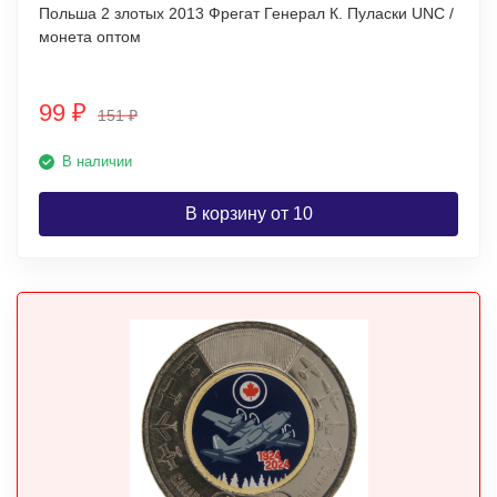
Польша 2 злотых 2013 Фрегат Генерал К. Пуласки UNC /
монета оптом
99
₽
151
₽
В наличии
В корзину от 10