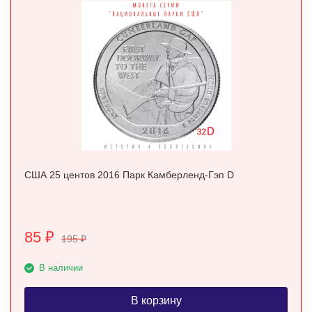
США 25 центов 2016 Парк Камберленд-Гэп D
85
₽
195
₽
В наличии
В корзину