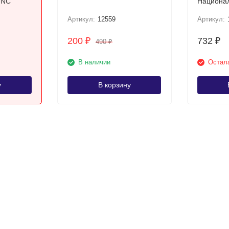
UNC
Национал
Артикул:
12559
Артикул:
200
732
₽
₽
490
₽
В наличии
Остала
у
В корзину