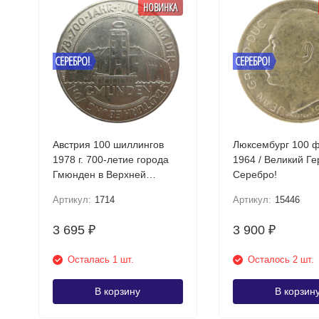
НОВИНКА
СЕРЕБРО!
СЕРЕБРО!
Австрия 100 шиллингов
Люксембург 100 
1978 г. 700-летие города
1964 / Великий Г
Гмюнден в Верхней
Серебро!
Австрии Серебро!
Артикул:
1714
Артикул:
15446
3 695
3 900
₽
₽
Осталась 1 шт.
Осталось 2 шт.
В корзину
В корзин