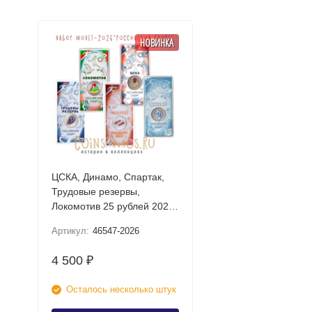
НОВИНКА
ЦСКА, Динамо, Спартак,
Трудовые резервы,
Локомотив 25 рублей 2026
UNC (Российский спорт)
Артикул:
46547-2026
Набор цветных монет в
блистере
4 500
₽
Осталось несколько штук