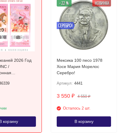
- 22 %
НОВИНКА
СЕРЕБРО!
 юаней 2026 Год
Мексика 100 песо 1978
NC /
Хосе Мария Морелос
онная
Серебро!
ная купюра
46339
Артикул:
4441
3 550
₽
4 550
₽
ичии
Осталось 2 шт.
В корзину
В корзину