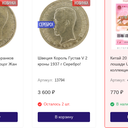
НОВИНКА
НОВИНКА
СЕРЕБРО!
франков
Швеция Король Густав V 2
Китай 20
ерцог Жан
кроны 1937 г Серебро!
лошади U
коллекци
полимер
Артикул:
13794
Артикул:
3 600
770
₽
₽
Осталось 2 шт.
В нал
у
В корзину