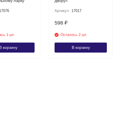
ьному парку
двору»
17076
Артикул:
17017
598
₽
сь 1 шт.
Осталось 2 шт.
В корзину
В корзину