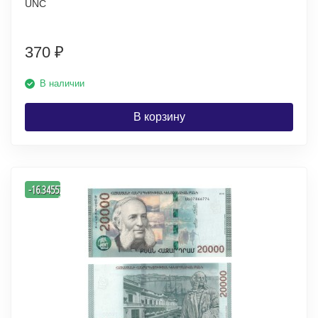
UNC
370
₽
В наличии
В корзину
-
-16.345574954846
%