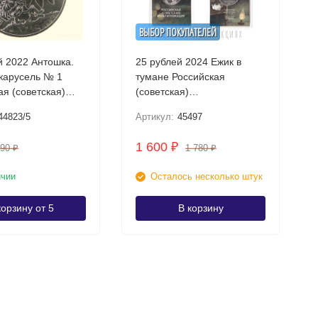
ВЫБОР ПОКУПАТЕЛЕЙ
й 2022 Антошка.
25 рублей 2024 Ежик в
карусель № 1
тумане Российская
ая (советская)
(советская)
икация UNC /
мультипликация / Цветная
44823/5
Артикул:
45497
птом
в блистере
1 600
₽
290
1 780
₽
₽
ичии
Осталось несколько штук
корзину от 5
В корзину