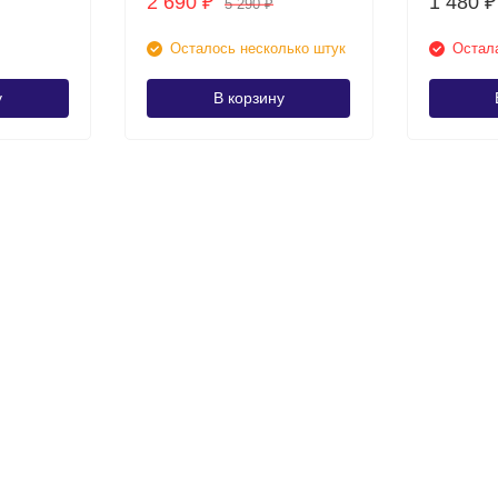
2 690
1 480
₽
₽
5 290
₽
Осталось несколько штук
Остала
у
В корзину