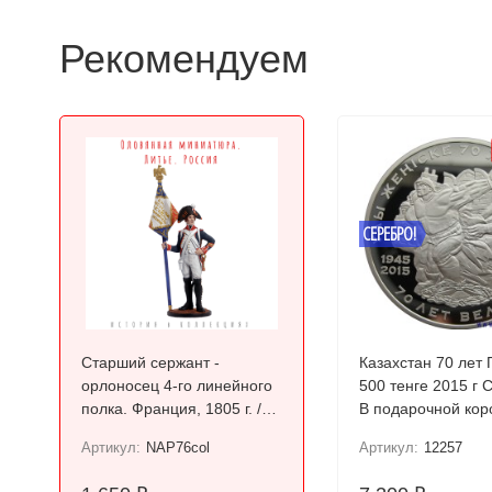
Рекомендуем
СЕРЕБРО!
Старший сержант -
Казахстан 70 лет
орлоносец 4-го линейного
500 тенге 2015 г Серебро!
полка. Франция, 1805 г. /
В подарочной кор
Цветной, оловянный
Артикул:
NAP76col
Артикул:
12257
солдатик