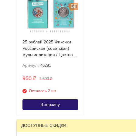
ХИТ
25 рублей 2025 Фиксики
Российская (советская)
мультипликация / Цветная
в блистере
Артикул:
46291
950
₽
1 690
₽
Осталось 2 шт.
В корзину
ДОСТУПНЫЕ СКИДКИ