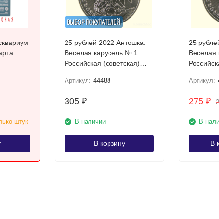
ВЫБОР ПОКУПАТЕЛЕЙ
сквариум
25 рублей 2022 Антошка.
25 рубле
арта
Веселая карусель № 1
Веселая 
Российская (советская)
Российск
мультипликация
мультипл
Артикул:
44488
Артикул:
монета о
305
275
₽
₽
лько штук
В наличии
В нал
у
В корзину
В 