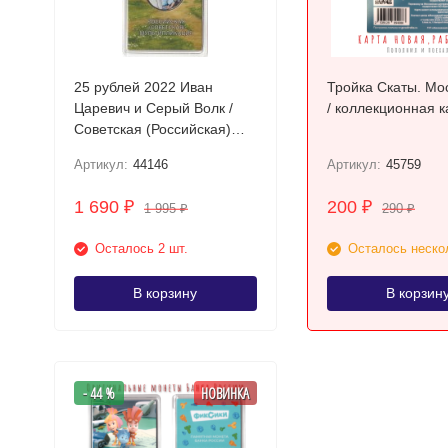
25 рублей 2022 Иван
Тройка Скаты. Мо
Царевич и Серый Волк /
/ коллекционная к
Советская (Российская)
мультипликация / цветная в
Артикул:
44146
Артикул:
45759
блистере
1 690
200
₽
₽
1 995
290
₽
₽
Осталось 2 шт.
Осталось неско
В корзину
В корзин
- 44 %
НОВИНКА