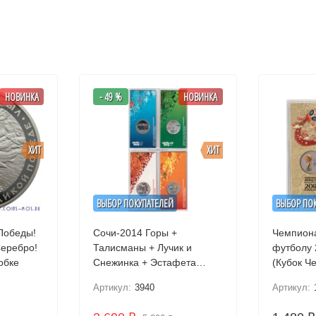
НОВИНКА
- 49 %
НОВИНКА
ХИТ
ХИТ
ВЫБОР ПОКУПАТЕЛЕЙ
ВЫБОР ПО
 Победы!
Сочи-2014 Горы +
Чемпиона
Талисманы + Лучик и
футболу 
обке
Снежинка + Эстафета
(Кубок Ч
Комплект 4х25 рублей
цветном 
Артикул:
3940
Артикул:
Цветные в блистере.