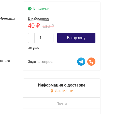
В наличии
 Нерехта
В избранное
40
₽
110
₽
В корзину
40 руб.
ознака
Задать вопрос:
Информация о доставке
Эль-Монте
Почта