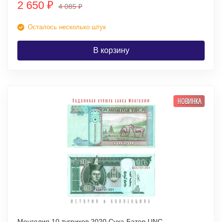
2 650
₽
4 085
₽
Осталось несколько штук
В корзину
НОВИНКА
Монголия 10 тугриков 2020 Сухэ-Батор UNC