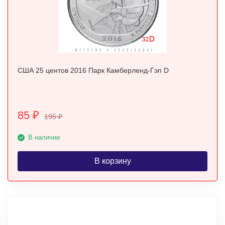
США 25 центов 2016 Парк Камберленд-Гэп D
85
₽
195
₽
В наличии
В корзину