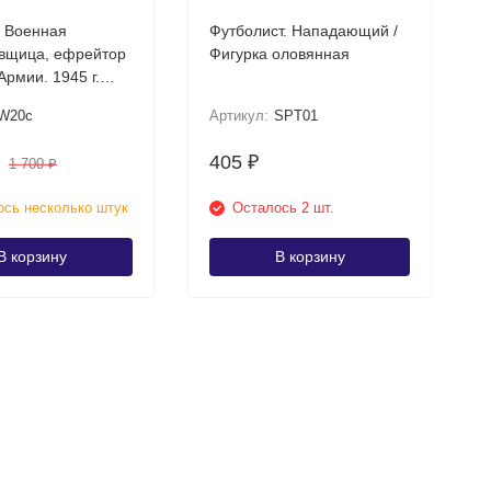
 Военная
Футболист. Нападающий /
вщица, ефрейтор
Фигурка оловянная
Армии. 1945 г.
ет
W20c
Артикул:
SPT01
405
₽
1 700
₽
сь несколько штук
Осталось 2 шт.
В корзину
В корзину