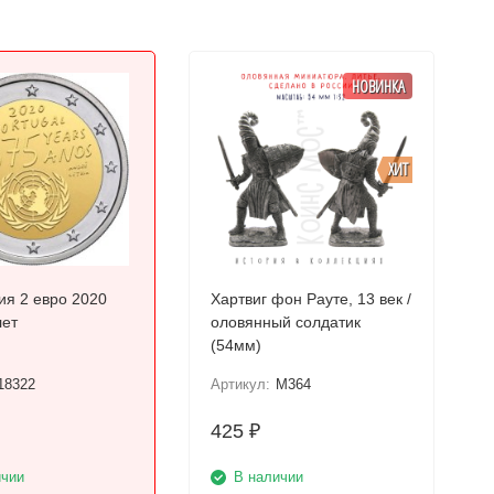
НОВИНКА
ХИТ
ия 2 евро 2020
Хартвиг фон Рауте, 13 век /
лет
оловянный солдатик
(54мм)
18322
Артикул:
M364
425
₽
ичии
В наличии