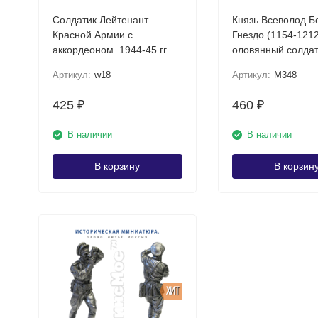
Солдатик Лейтенант
Князь Всеволод 
Красной Армии с
Гнездо (1154-1212 г
аккордеоном. 1944-45 гг.
оловянный солдат
СССР
1:32)
Артикул:
w18
Артикул:
M348
425
460
₽
₽
В наличии
В наличии
В корзину
В корзин
ХИТ