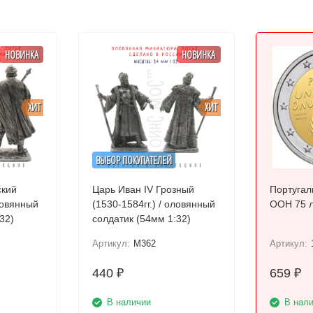
НОВИНКА
НОВИНКА
ХИТ
ХИТ
ВЫБОР ПОКУПАТЕЛЕЙ
ский
Царь Иван IV Грозный
Португал
оловянный
(1530-1584гг.) / оловянный
ООН 75 
32)
солдатик (54мм 1:32)
Артикул:
M362
Артикул:
440
659
₽
₽
В наличии
В нал