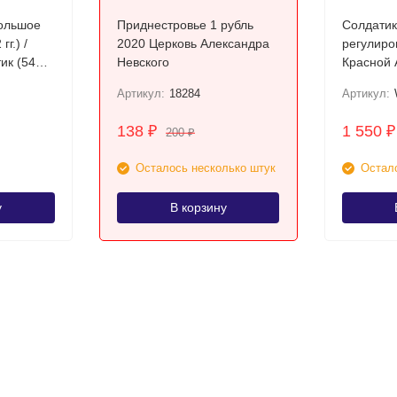
Большое
Приднестровье 1 рубль
Солдатик
г.) /
2020 Церковь Александра
регулиро
ик (54мм
Невского
Красной 
СССР цв
Артикул:
18284
Артикул:
138
1 550
₽
₽
200
₽
Осталось несколько штук
Остало
у
В корзину