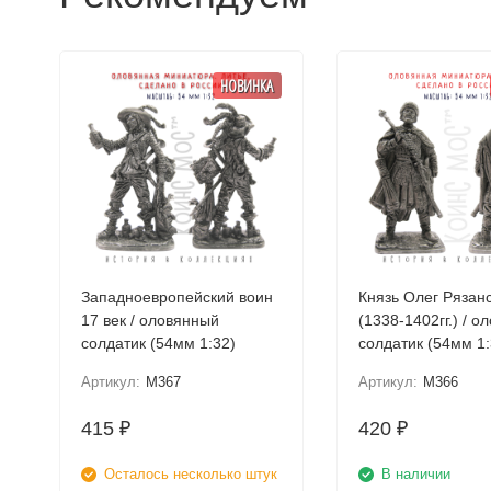
НОВИНКА
Западноевропейский воин
Князь Олег Рязан
17 век / оловянный
(1338-1402гг.) / 
солдатик (54мм 1:32)
солдатик (54мм 1:
Артикул:
M367
Артикул:
M366
415
420
₽
₽
Осталось несколько штук
В наличии