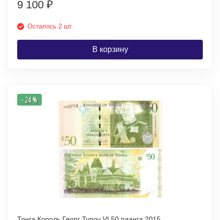
9 100
₽
Осталось 2 шт.
В корзину
- 24 %
Тонга Король Георг Тупоу VI 50 паанга 2015