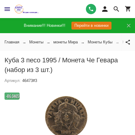
Внимание!!! Новинки!!!
Перейти в новинки
Главная
Монеты
монеты Мира
Монеты Кубы
Куба 3
Куба 3 песо 1995 / Монета Че Гевара
(набор из 3 шт.)
Артикул:
46473#3
-
-86.046511627907
%