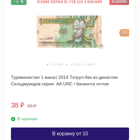
- 57 %
НОВИНКА
ХИТ
Туркменистан 1 манат 2014 Тогрул-бек из династии
Сельджукидов серия: AА UNC / банкнота оптом
38
₽
89
₽
В наличии
В корзину от 10