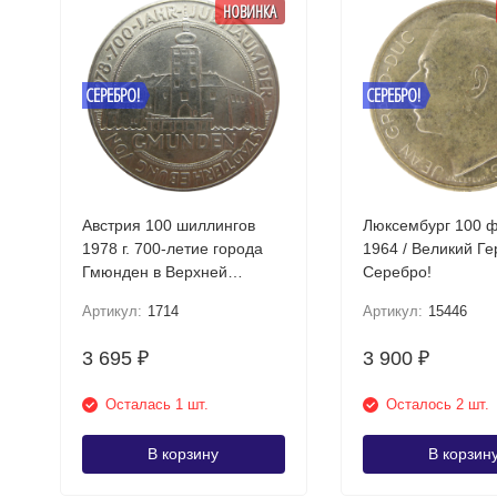
НОВИНКА
СЕРЕБРО!
СЕРЕБРО!
Австрия 100 шиллингов
Люксембург 100 
1978 г. 700-летие города
1964 / Великий Г
Гмюнден в Верхней
Серебро!
Австрии Серебро!
Артикул:
1714
Артикул:
15446
3 695
3 900
₽
₽
Осталась 1 шт.
Осталось 2 шт.
В корзину
В корзин