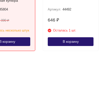
ная купюра
45804
Артикул:
44492
646
₽
 090
₽
сь несколько штук
Осталась 1 шт.
В корзину
В корзину