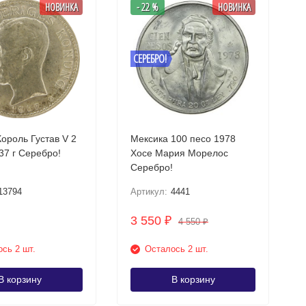
НОВИНКА
- 22 %
НОВИНКА
СЕРЕБРО!
ороль Густав V 2
Мексика 100 песо 1978
кроны 1937 г Серебро!
Хосе Мария Морелос
Серебро!
13794
Артикул:
4441
3 550
₽
4 550
₽
сь 2 шт.
Осталось 2 шт.
В корзину
В корзину