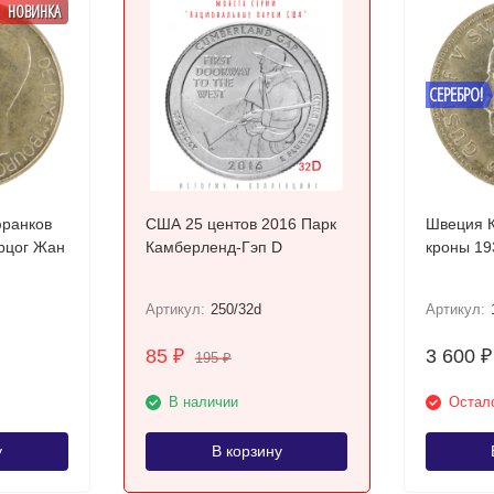
НОВИНКА
СЕРЕБРО!
франков
США 25 центов 2016 Парк
Швеция К
ерцог Жан
Камберленд-Гэп D
Артикул:
250/32d
Артикул:
85
3 600
₽
₽
195
₽
В наличии
Остало
у
В корзину