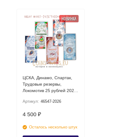
НОВИНКА
ЦСКА, Динамо, Спартак,
Трудовые резервы,
Локомотив 25 рублей 2026
UNC (Российский спорт)
Артикул:
46547-2026
Набор цветных монет в
блистере
4 500
₽
Осталось несколько штук