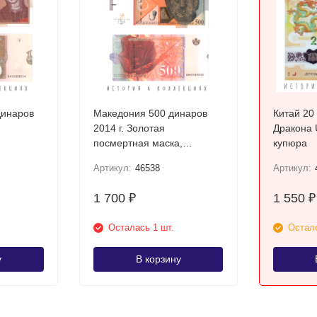
динаров
Македония 500 динаров
Китай 20
2014 г. Золотая
Дракона UNC / полимерная
посмертная маска,
купюра
Требеништа UNC
Артикул:
46538
Артикул:
1 700
1 550
₽
₽
Осталась 1 шт.
Остало
у
В корзину