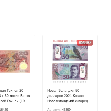
НОВИНКА
вая Гвинея 20
Новая Зеландия 50
 г. 30-летие Банка
долларов 2021 Кокако -
вой Гвинеи (1973-
Новозеландский скворец
астиковая. UNC
UNC Пластиковая
16420
Артикул:
46309