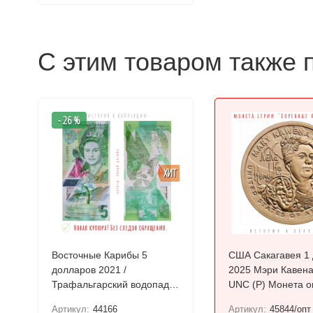
С этим товаром также 
- 26 %
ХИТ
Восточные Карибы 5
США Сакагавея 1
долларов 2021 /
2025 Мэри Кавена
Трафальгарский водопад
UNC (P) Монета о
UNC Полимер
Артикул:
44166
Артикул:
45844/опт