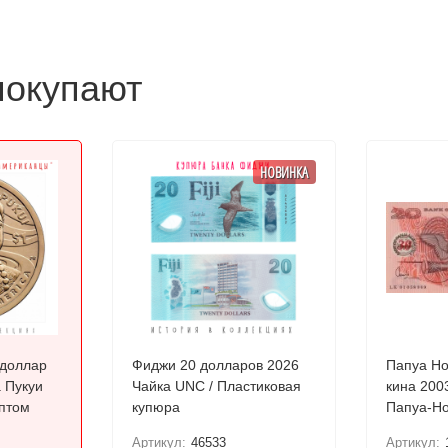
покупают
НОВИНКА
 доллар
Фиджи 20 долларов 2026
Папуа Но
 Пукуи
Чайка UNC / Пластиковая
кина 2003
птом
купюра
Папуа-Но
2003) Пл
Артикул:
46533
Артикул: