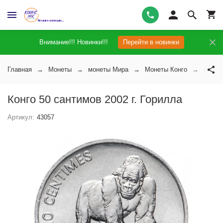
Внимание!!! Новинки!!!
Перейти в новинки
Главная
Монеты
монеты Мира
Монеты Конго
Конго 
Конго 50 сантимов 2002 г. Горилла
Артикул:
43057