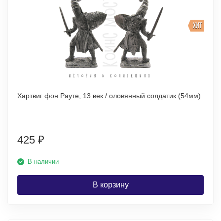
ХИТ
Хартвиг фон Рауте, 13 век / оловянный солдатик (54мм)
425
₽
В наличии
В корзину