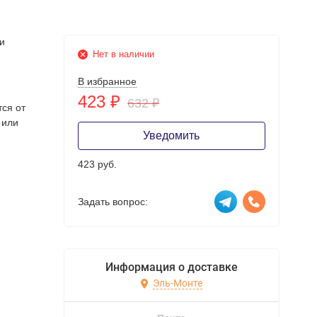
и
Нет в наличии
В избранное
423
₽
632
₽
тся от
 или
Уведомить
423 руб.
Задать вопрос:
Информация о доставке
Эль-Монте