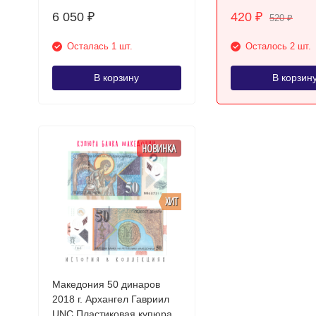
6 050
420
₽
₽
520
₽
Осталась 1 шт.
Осталось 2 шт.
В корзину
В корзин
НОВИНКА
ХИТ
Македония 50 динаров
2018 г. Архангел Гавриил
UNC Пластиковая купюра