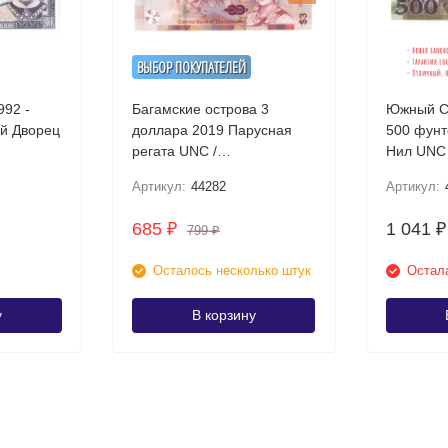
ВЫБОР ПОКУПАТЕЛЕЙ
992 -
Багамские острова 3
Южный С
ий Дворец
доллара 2019 Парусная
500 фунт
регата UNC /
Нил UNC
коллекционная купюра
Артикул:
44282
Артикул:
685
1 041
₽
₽
799
₽
Осталось несколько штук
Остала
у
В корзину