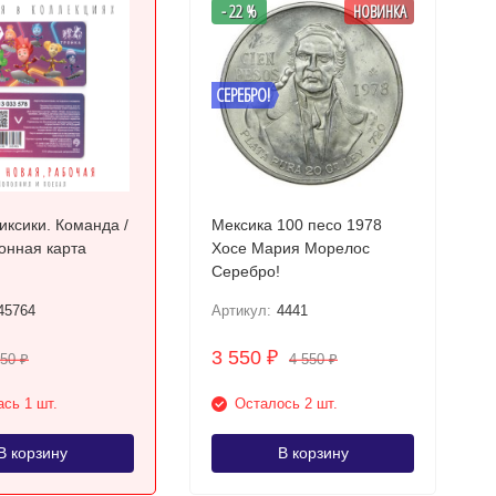
- 22 %
НОВИНКА
СЕРЕБРО!
иксики. Команда /
Мексика 100 песо 1978
онная карта
Хосе Мария Морелос
Серебро!
45764
Артикул:
4441
3 550
₽
250
4 550
₽
₽
сь 1 шт.
Осталось 2 шт.
В корзину
В корзину