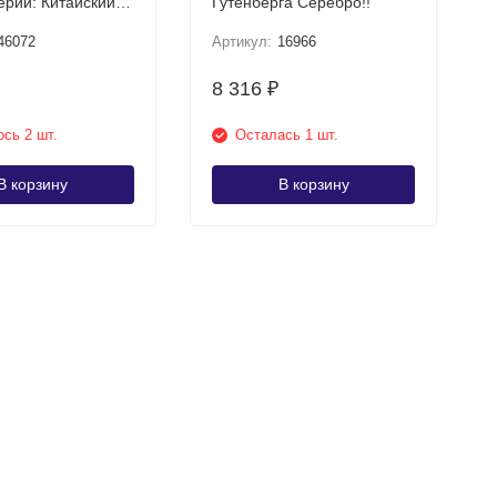
ерии: Китайский
Гутенберга Серебро!!
алендарь
46072
Артикул:
16966
8 316
₽
сь 2 шт.
Осталась 1 шт.
В корзину
В корзину