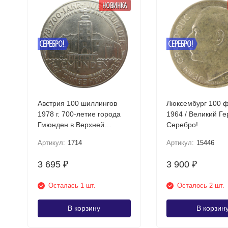
НОВИНКА
СЕРЕБРО!
СЕРЕБРО!
Австрия 100 шиллингов
Люксембург 100 
1978 г. 700-летие города
1964 / Великий Г
Гмюнден в Верхней
Серебро!
Австрии Серебро!
Артикул:
1714
Артикул:
15446
3 695
3 900
₽
₽
Осталась 1 шт.
Осталось 2 шт.
В корзину
В корзин