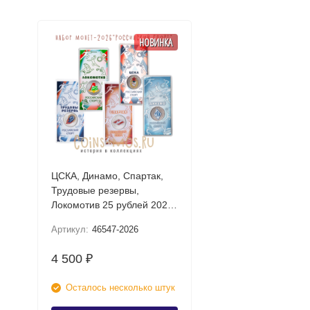
НОВИНКА
ЦСКА, Динамо, Спартак,
Трудовые резервы,
Локомотив 25 рублей 2026
UNC (Российский спорт)
Артикул:
46547-2026
Набор цветных монет в
блистере
4 500
₽
Осталось несколько штук