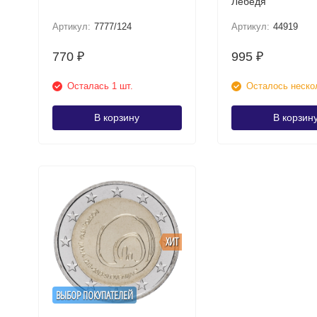
Лебедя
Артикул:
7777/124
Артикул:
44919
770
995
₽
₽
Осталась 1 шт.
Осталось неско
В корзину
В корзин
ХИТ
ВЫБОР ПОКУПАТЕЛЕЙ