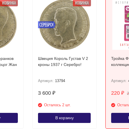
НОВИНКА
НОВИНКА
СЕРЕБРО!
франков
Швеция Король Густав V 2
Тройка Ф
ерцог Жан
кроны 1937 г Серебро!
коллекци
Артикул:
13794
Артикул:
3 600
220
₽
₽
Осталось 2 шт.
Остала
у
В корзину