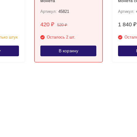
монета
монета с
лунный к
Артикул:
45821
Артикул:
420
1 840
₽
₽
520
₽
лько штук
Осталось 2 шт.
Остало
у
В корзину