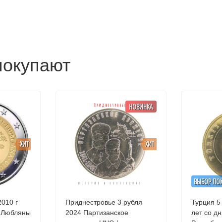
покупают
НОВИНКА
ХИТ
ХИТ
ВЫБОР ПО
2010 г
Приднестровье 3 рубля
Турция 5 
д Любляны
2024 Партизанское
лет со д