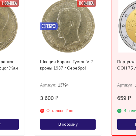
НОВИНКА
НОВИНКА
СЕРЕБРО!
франков
Швеция Король Густав V 2
Португал
ерцог Жан
кроны 1937 г Серебро!
ООН 75 
Артикул:
13794
Артикул:
3 600
659
₽
₽
Осталось 2 шт.
В нал
у
В корзину