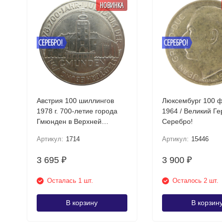
НОВИНКА
СЕРЕБРО!
СЕРЕБРО!
Австрия 100 шиллингов
Люксембург 100 
1978 г. 700-летие города
1964 / Великий Г
Гмюнден в Верхней
Серебро!
Австрии Серебро!
Артикул:
1714
Артикул:
15446
3 695
3 900
₽
₽
Осталась 1 шт.
Осталось 2 шт.
В корзину
В корзин