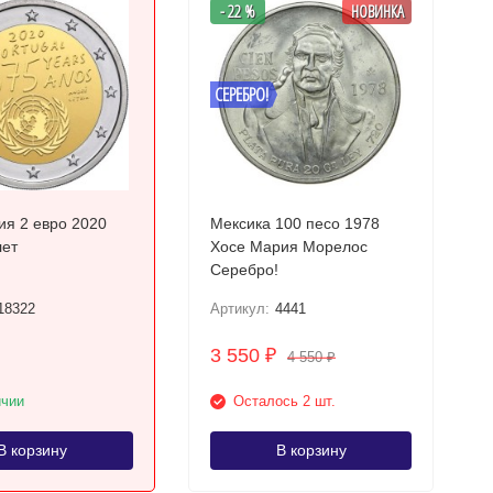
- 22 %
НОВИНКА
СЕРЕБРО!
ия 2 евро 2020
Мексика 100 песо 1978
лет
Хосе Мария Морелос
Серебро!
18322
Артикул:
4441
3 550
₽
4 550
₽
ичии
Осталось 2 шт.
В корзину
В корзину