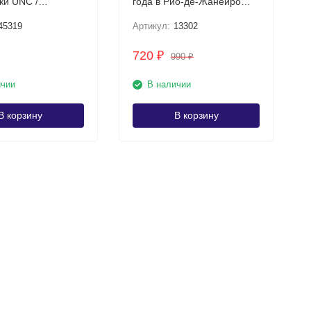
NC /
года в Рио-де-Жанейро
онная монета
UNC
45319
Артикул:
13302
720
₽
990
₽
ичии
В наличии
В корзину
В корзину