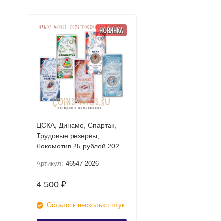
НОВИНКА
ЦСКА, Динамо, Спартак,
Трудовые резервы,
Локомотив 25 рублей 2026
UNC (Российский спорт)
Артикул:
46547-2026
Набор цветных монет в
блистере
4 500
₽
Осталось несколько штук