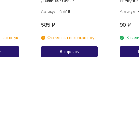
движение UNC /
Республики U
коллекционная монета
коллекци
Артикул:
45519
Артикул:
585
90
₽
₽
лько штук
Осталось несколько штук
В нал
у
В корзину