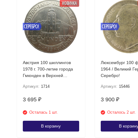
НОВИНКА
СЕРЕБРО!
СЕРЕБРО!
Австрия 100 шиллингов
Люксембург 100 
1978 г. 700-летие города
1964 / Великий Г
Гмюнден в Верхней
Серебро!
Австрии Серебро!
Артикул:
1714
Артикул:
15446
3 695
3 900
₽
₽
Осталась 1 шт.
Осталось 2 шт.
В корзину
В корзин