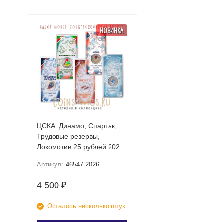
НОВИНКА
ЦСКА, Динамо, Спартак,
Трудовые резервы,
Локомотив 25 рублей 2026
UNC (Российский спорт)
Артикул:
46547-2026
Набор цветных монет в
блистере
4 500
₽
Осталось несколько штук