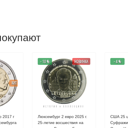
покупают
- 10 %
НОВИНКА
- 4 %
ХИТ
о 2017 г
Люксембург 2 евро 2025 г.
США 25 ц
сембурга
25-летие восшествия на
Суфражи