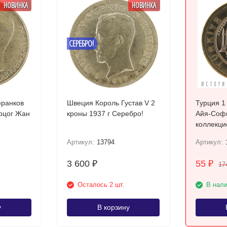
НОВИНКА
НОВИНКА
СЕРЕБРО!
франков
Швеция Король Густав V 2
Турция 1
ерцог Жан
кроны 1937 г Серебро!
Айя-Соф
коллекци
Артикул:
13794
Артикул:
3 600
55
₽
₽
17
Осталось 2 шт.
В нал
у
В корзину