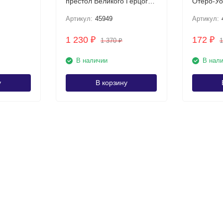
престол Великого Герцога
Анри UNC Тираж: 120000
Артикул:
45949
Артикул:
1 230
172
₽
₽
1 370
₽
В наличии
В нал
у
В корзину