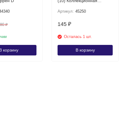
Отеро-Уоррен D
(10) Коллекционная
монета
44340
Артикул:
45250
145
₽
180
₽
ичии
Осталась 1 шт.
В корзину
В корзину