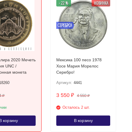
- 22 %
НОВИНКА
СЕРЕБРО!
 лира 2020 Мечеть
Мексика 100 песо 1978
ия UNC /
Хосе Мария Морелос
онная монета
Серебро!
18260
Артикул:
4441
3 550
₽
4
4 550
₽
₽
ичии
Осталось 2 шт.
В корзину
В корзину