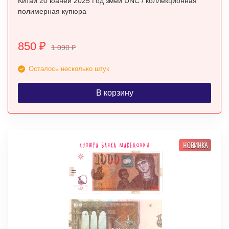
Китай 20 юаней 2025 Год змеи UNC / коллекционная
полимерная купюра
850
₽
1 090
₽
Осталось несколько штук
В корзину
НОВИНКА