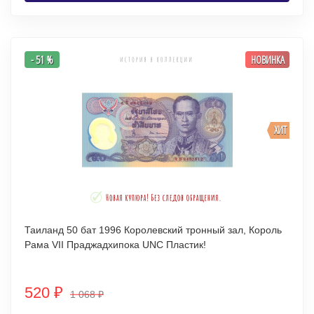
- 51 %
НОВИНКА
ХИТ
Таиланд 50 бат 1996 Королевский тронный зал, Король
Рама VII Праджадхипока UNC Пластик!
520
₽
1 068
₽