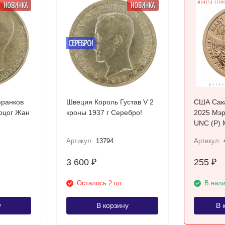
НОВИНКА
НОВИНКА
СЕРЕБРО!
франков
Швеция Король Густав V 2
США Сака
ерцог Жан
кроны 1937 г Серебро!
2025 Мэр
UNC (P) 
Артикул:
13794
Артикул:
3 600
255
₽
₽
Осталось 2 шт.
В нал
у
В корзину
В 