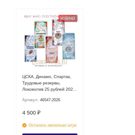
НОВИНКА
ЦСКА, Динамо, Спартак,
Трудовые резервы,
Локомотив 25 рублей 2026
UNC (Российский спорт)
Артикул:
46547-2026
Набор цветных монет в
блистере
4 500
₽
Осталось несколько штук