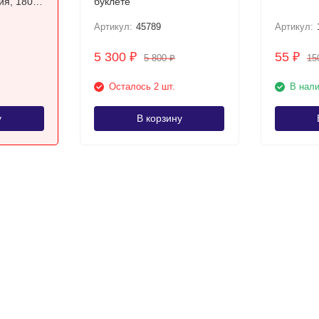
ия, 1805-
буклете
оловянный
Артикул:
45789
Артикул:
5 300
55
₽
₽
5 800
15
₽
Осталось 2 шт.
В нал
у
В корзину