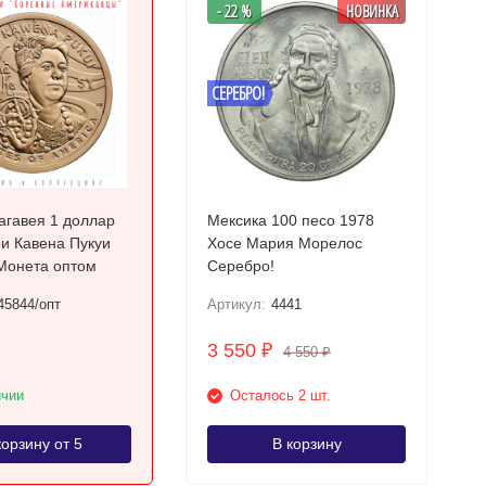
- 22 %
НОВИНКА
СЕРЕБРО!
гавея 1 доллар
Мексика 100 песо 1978
и Кавена Пукуи
Хосе Мария Морелос
Монета оптом
Серебро!
45844/опт
Артикул:
4441
3 550
₽
4 550
₽
ичии
Осталось 2 шт.
корзину от 5
В корзину