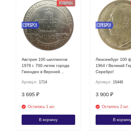
НОВИНКА
СЕРЕБРО!
СЕРЕБРО!
Австрия 100 шиллингов
Люксембург 100 
1978 г. 700-летие города
1964 / Великий Г
Гмюнден в Верхней
Серебро!
Австрии Серебро!
Артикул:
1714
Артикул:
15446
3 695
3 900
₽
₽
Осталась 1 шт.
Осталось 2 шт.
В корзину
В корзин