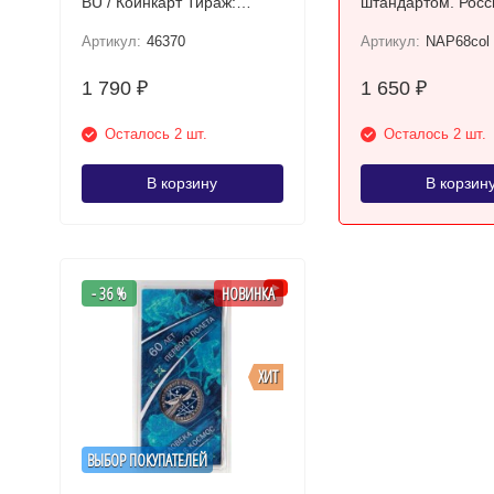
BU / Коинкарт Тираж:
штандартом. Росс
75000
08 гг. / Цветной, 
Артикул:
46370
Артикул:
NAP68col
солдатик
1 790
1 650
₽
₽
Осталось 2 шт.
Осталось 2 шт.
В корзину
В корзин
- 36 %
НОВИНКА
ХИТ
ВЫБОР ПОКУПАТЕЛЕЙ