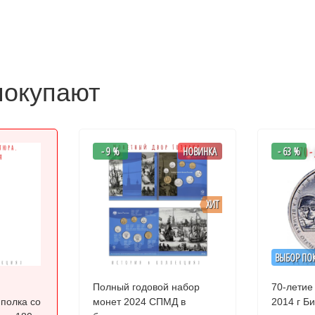
покупают
- 9 %
НОВИНКА
- 63 %
ХИТ
ВЫБОР ПО
Полный годовой набор
70-летие
 полка со
монет 2024 СПМД в
201