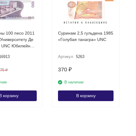
ы 100 песо 2011
Суринам 2,5 гульдена 1985
 Университету Де
«Голубая танагра» UNC
я!
ционная купюра
16913
Артикул:
5263
370
₽
775
₽
ичии
В наличии
В корзину
В корзину