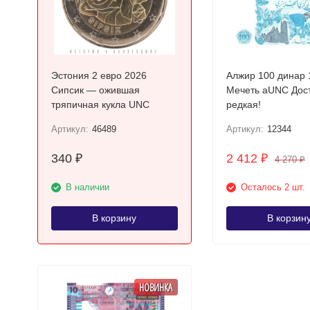
Эстония 2 евро 2026
Алжир 100 динар 
Сипсик — ожившая
Мечеть аUNC Достаточно
тряпичная кукла UNC
редкая!
Артикул:
46489
Артикул:
12344
340
2 412
₽
₽
4 270
₽
В наличии
Осталось 2 шт.
В корзину
В корзин
НОВИНКА