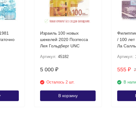
1981
Израиль 100 новых
Филиппин
шекелей 2020 Поэтесса
/ 100 лет
Лея Гольдберг UNC
Ла Салль UNC Юбилейна
/ коллек
Артикул:
45182
Артикул:
5 000
555
₽
₽
Осталось 2 шт.
В нал
у
В корзину