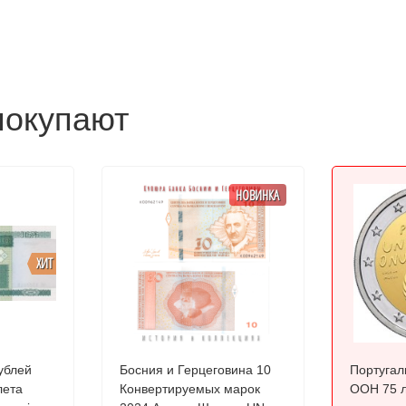
покупают
НОВИНКА
ХИТ
ублей
Босния и Герцеговина 10
Португал
лета
Конвертируемых марок
ООН 75 