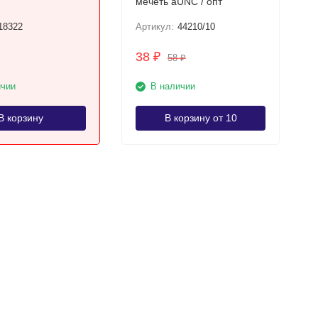
мечеть аUNC / опт
18322
Артикул:
44210/10
38
₽
58
₽
ичии
В наличии
В корзину
В корзину от 10