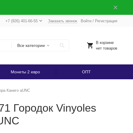
+7 (926) 401-66-55
Заказать звонок
Войти
/
Регистрация
В корзине
Все категории
нет товаров
Монеты 2 евро
ОПТ
гора Каниго аUNC
71 Городок Vinyoles
аUNC