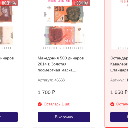
НОВИНКА
НОВИНКА
динаров
Македония 500 динаров
Эстандар
2014 г. Золотая
Кавалерг
посмертная маска,
штандарт
Требеништа UNC
08 гг. / 
Артикул:
46538
Артикул:
солдатик
1 700
1 650
₽
₽
Осталась 1 шт.
Остало
у
В корзину