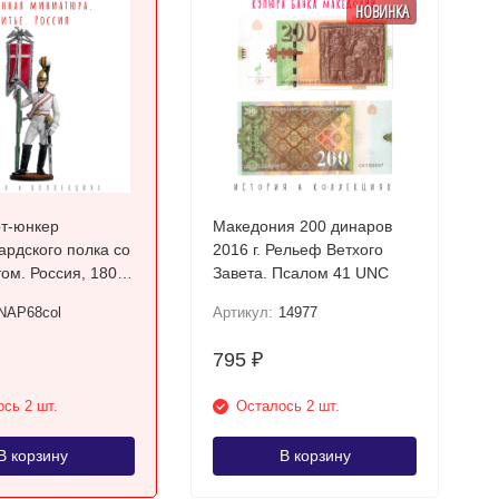
НОВИНКА
т-юнкер
Македония 200 динаров
ардского полка со
2016 г. Рельеф Ветхого
ом. Россия, 1805-
Завета. Псалом 41 UNC
Цветной, оловянный
NAP68col
Артикул:
14977
795
₽
сь 2 шт.
Осталось 2 шт.
В корзину
В корзину