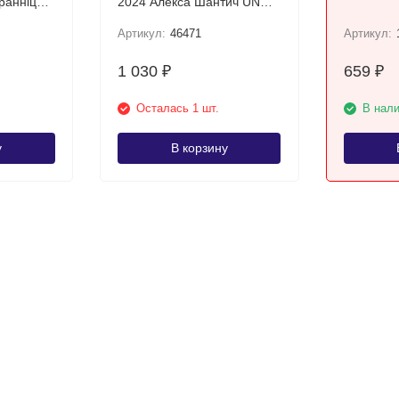
раннiца»
2024 Алекса Шантич UNC
(сербская банкнота)
Артикул:
46471
Артикул:
1 030
659
₽
₽
Осталась 1 шт.
В нал
у
В корзину