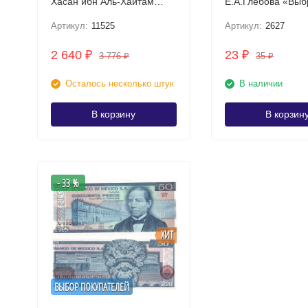
Хасан ибн Аль-Хайтам
Е.А.Глебова «Выб
UNC
UNC Без нити
Артикул:
11525
Артикул:
2627
2 640
23
₽
₽
3 776
35
₽
₽
Осталось несколько штук
В наличии
В корзину
В корзин
- 33 %
ХИТ
ВЫБОР ПОКУПАТЕЛЕЙ