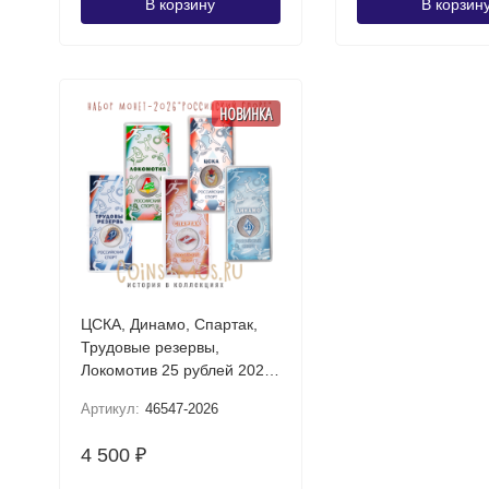
В корзину
В корзин
НОВИНКА
ЦСКА, Динамо, Спартак,
Трудовые резервы,
Локомотив 25 рублей 2026
UNC (Российский спорт)
Артикул:
46547-2026
Набор цветных монет в
блистере
4 500
₽