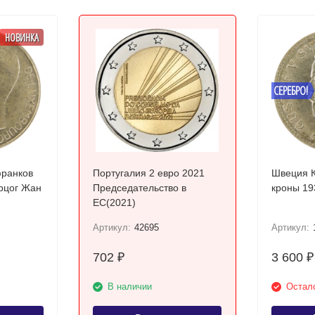
НОВИНКА
СЕРЕБРО!
франков
Португалия 2 евро 2021
Швеция К
ерцог Жан
Председательство в
ЕС(2021)
Артикул:
42695
Артикул:
702
3 600
₽
₽
В наличии
Остало