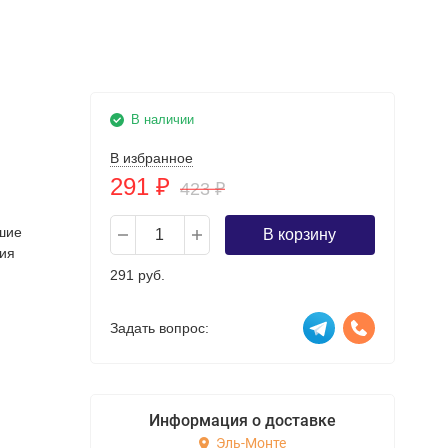
В наличии
В избранное
291
₽
423
₽
шие
В корзину
ния
291 руб.
Задать вопрос:
Информация о доставке
Эль-Монте