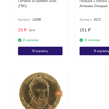
Гатчина 10 рублей 2016
Польша 2 злотых 
(ГВС)
Агнешка Осецкая
Артикул:
14298
Артикул:
8272
25
151
₽
₽
50
₽
В наличии
В наличии
В корзину
В корзин
ХИТ