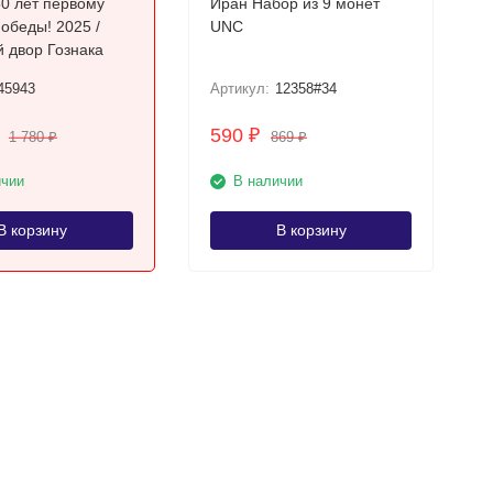
0 лет первому
Иран Набор из 9 монет
ды! 2025 /
UNC
 двор Гознака
45943
Артикул:
12358#34
590
₽
1 780
869
₽
₽
ичии
В наличии
В корзину
В корзину