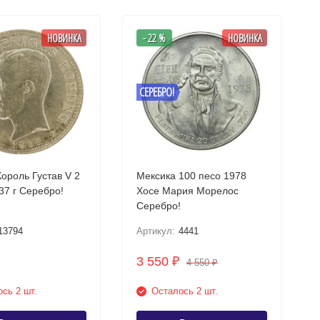
НОВИНКА
- 22 %
НОВИНКА
СЕРЕБРО!
ороль Густав V 2
Мексика 100 песо 1978
кроны 1937 г Серебро!
Хосе Мария Морелос
Серебро!
13794
Артикул:
4441
3 550
₽
4 550
₽
сь 2 шт.
Осталось 2 шт.