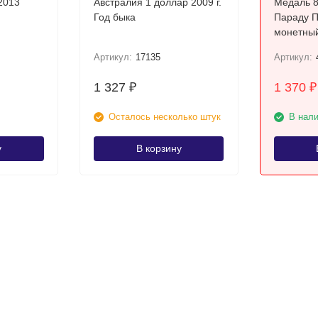
2013
Австралия 1 доллар 2009 г.
Медаль 8
Год быка
Параду Побе
монетный
Артикул:
17135
Артикул:
1 327
1 370
₽
₽
Осталось несколько штук
В нал
у
В корзину