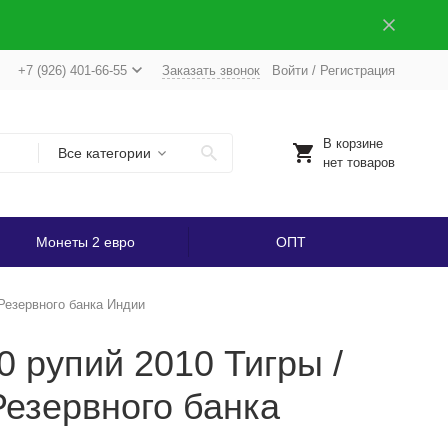
+7 (926) 401-66-55
Заказать звонок
Войти
/
Регистрация
В корзине
Все категории
нет товаров
Монеты 2 евро
ОПТ
 Резервного банка Индии
10 рупий 2010 Тигры /
езервного банка