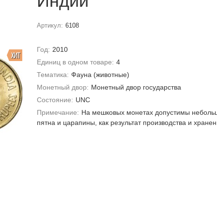
Индии
Артикул:
6108
Год:
2010
ХИТ
Единиц в одном товаре:
4
Тематика:
Фауна (животные)
Монетный двор:
Монетный двор государства
Состояние:
UNC
Примечание:
На мешковых монетах допустимы неболь
пятна и царапины, как результат производства и хране