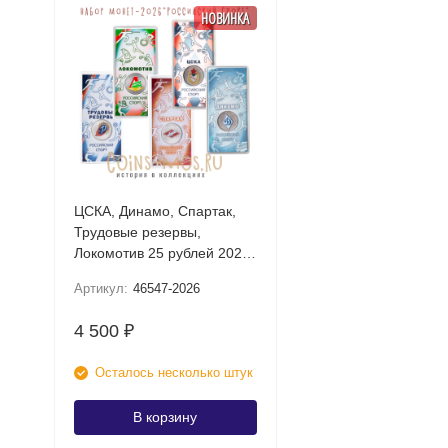
НОВИНКА
ЦСКА, Динамо, Спартак,
Трудовые резервы,
Локомотив 25 рублей 2026
UNC (Российский спорт)
Артикул:
46547-2026
Набор цветных монет в
блистере
4 500
₽
Осталось несколько штук
В корзину