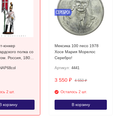
СЕРЕБРО!
т-юнкер
Мексика 100 песо 1978
ардского полка со
Хосе Мария Морелос
ом. Россия, 1805-
Серебро!
Цветной, оловянный
NAP68col
Артикул:
4441
3 550
₽
4 550
₽
сь 2 шт.
Осталось 2 шт.
В корзину
В корзину