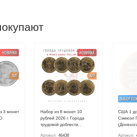
покупают
НОВИНКА
НОВИНКА
ХИТ
ХИТ
ВЫБОР ПО
з 3 монет
Набор из 8 монет 10
США 1 дол
AO
рублей 2026 г. Города
Сэмюэл 
трудовой доблести
Барнаул, Каменск-
Артикул:
46438
Артикул: