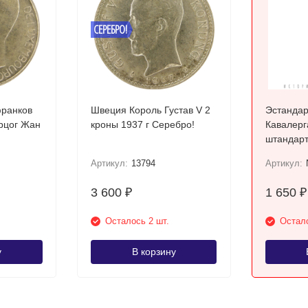
СЕРЕБРО!
франков
Швеция Король Густав V 2
Эстандар
ерцог Жан
кроны 1937 г Серебро!
Кавалерг
штандарт
08 гг. / 
Артикул:
13794
Артикул:
солдатик
3 600
1 650
₽
₽
Осталось 2 шт.
Остало
у
В корзину