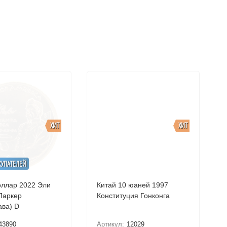
ХИТ
ХИТ
КУПАТЕЛЕЙ
лар 2022 Эли
Китай 10 юаней 1997
Паркер
Конституция Гонконга
(Донехогава) D
43890
Артикул:
12029